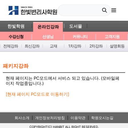
한빛학원
도서몰
온라인강좌
수강신청
선생님
커뮤니티
고객지원
전체강좌
최신강좌
교재
1차강좌
2차강좌
설명회등
패키지강좌
현재 페이지는 PC모드에서 서비스 되고 있습니다. (모바일페
이지 작업중입니다.)
[현재 페이지 PC모드로 이동하기]
회사소개
|
개인정보처리방침
|
이용약관
|
학원오시는길
COPYRIGHT(C) HANBIT ALL RIGHT RESERVED.