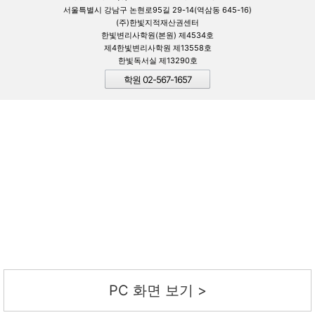
서울특별시 강남구 논현로95길 29-14(역삼동 645-16)
(주)한빛지적재산권센터
한빛변리사학원(본원) 제4534호
제4한빛변리사학원 제13558호
한빛독서실 제13290호
학원 02-567-1657
PC 화면 보기 >