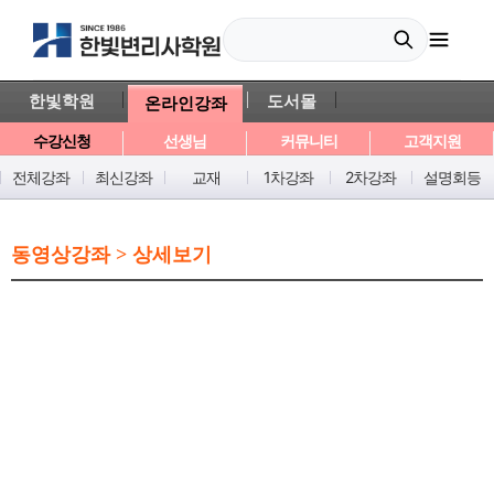
한빛학원
도서몰
온라인강좌
수강신청
선생님
커뮤니티
고객지원
전체강좌
최신강좌
교재
1차강좌
2차강좌
설명회등
동영상강좌 > 상세보기