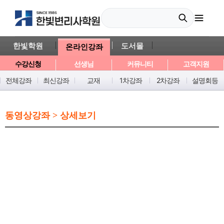
한빛학원
도서몰
온라인강좌
수강신청
선생님
커뮤니티
고객지원
전체강좌
최신강좌
교재
1차강좌
2차강좌
설명회등
동영상강좌 > 상세보기